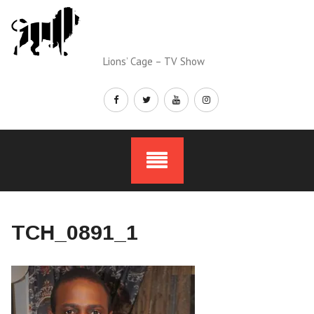
Skip
to
content
Lions’ Cage – TV Show
TCH_0891_1