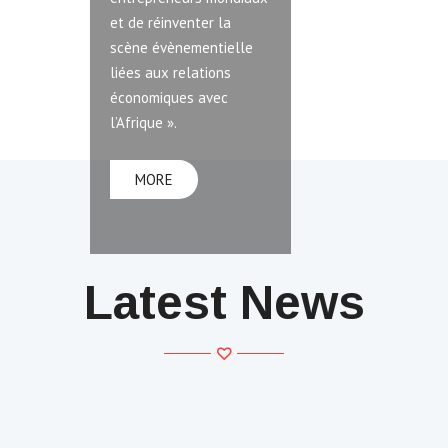
et de réinventer la
scène évènementielle
liées aux relations
économiques avec
l’Afrique ».
MORE
MORE
Latest News