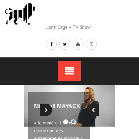
Skip
to
content
Lions’ Cage – TV Show
Mirabell MAYACK
« le numéro 1 dans la
connexion des
entrepreneurs mondiaux