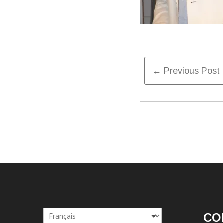
Post
← Previous Post
Naviga
Choisir
CO