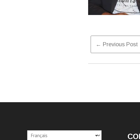
Post
← Previous Post
Naviga
Choisir
CO