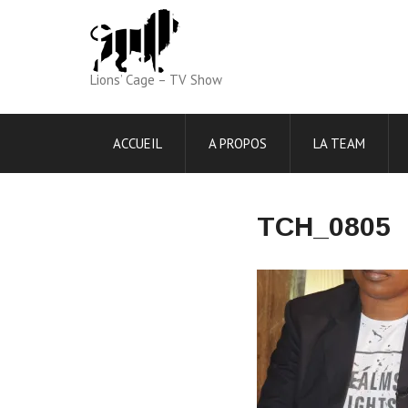
Skip
to
content
Lions’ Cage – TV Show
ACCUEIL
A PROPOS
LA TEAM
TCH_0805