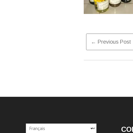
Post
← Previous Post
Naviga
Choisir
CO